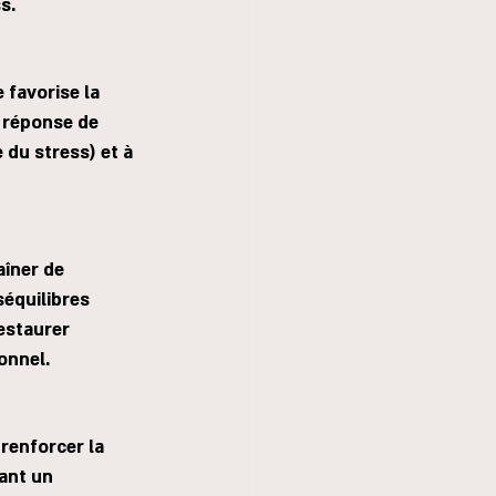
s.
 favorise la 
 réponse de 
 du stress) et à 
aîner de 
séquilibres 
estaurer 
ionnel.
renforcer la 
sant un 